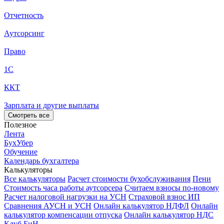
Отчетность
Аутсорсинг
Право
1С
ККТ
Зарплата и другие выплаты
Смотреть все
Полезное
Лента
БухУбер
Обучение
Календарь бухгалтера
Калькуляторы
Все калькуляторы
Расчет стоимости бухобслуживания
Пени
Стоимость часа работы аутсорсера
Считаем взносы по-новому
Расчет налоговой нагрузки на УСН
Страховой взнос ИП
Сравнения АУСН и УСН
Онлайн калькулятор НДФЛ
Онлайн
калькулятор компенсации отпуска
Онлайн калькулятор НДС
Клуб БиН