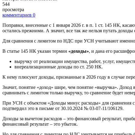
544
просмотра
комментариев
0
Поправки, внесенные с 1 января 2026 г. в п. 1 ст. 145 НК, ка
остались прежними. А значит, все так же нельзя путать доход
Для сравнения с лимитом по НДС при УСН учитывают именно д
В статье 145 НК указан термин
«доходы»
, и дана его расшифро
выручку от реализации имущества, работ, услуг, имущест
внереализационные доходы по ст. 250 НК.
К нему плюсуют доходы, признанные в 2026 году в случае пере
Значит, понятие «доход» шире, чем понятие «выручка». Доход в
сравнивать с лимитом только выручку, то сравнение будет нев
При УСН с объектом «Доходы минус расходы» для сравнения 
подтвердил это в письме от 30.10.2024 № 03-07-11/106129.
Доходы за вычетом расходов – это финансовый результат, приб
финансовый результат – это убыток.
Но для сравнения с лимитом по НДС учитывается не прибыль (