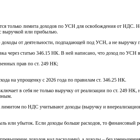
саются только лимита доходов по УСН для освобождения от НДС. 
ы с выручкой или прибылью.
оходы от деятельности, подпадающей под УСН, а не выручку п
вка через статью 346.15 НК. В ней написано, что доход по УСН в
венных прав по ст. 249 НК;
хода на упрощенку с 2026 года по правилам ст. 346.25 НК.
ключает в себя не только выручку от реализации по ст. 249 НК,
ерным.
с лимитом по НДС учитывают доходы (выручку и внереализацио
ыль или убыток. Если доходы больше расходов, то финансовый ре
превышение доходов над расходами), а доходы – без уменьшени