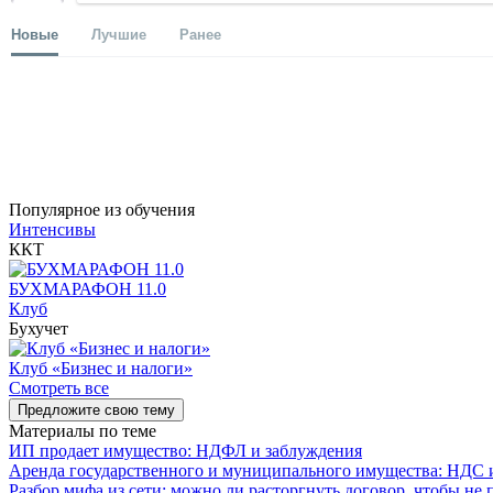
Новые
Лучшие
Ранее
Популярное из обучения
Интенсивы
ККТ
БУХМАРАФОН 11.0
Клуб
Бухучет
Клуб «Бизнес и налоги»
Смотреть все
Предложите свою тему
Материалы по теме
ИП продает имущество: НДФЛ и заблуждения
Аренда государственного и муниципального имущества: НДС и
Разбор мифа из сети: можно ли расторгнуть договор, чтобы не 