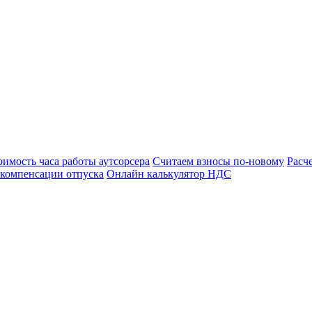
оимость часа работы аутсорсера
Считаем взносы по-новому
Расч
 компенсации отпуска
Онлайн калькулятор НДС