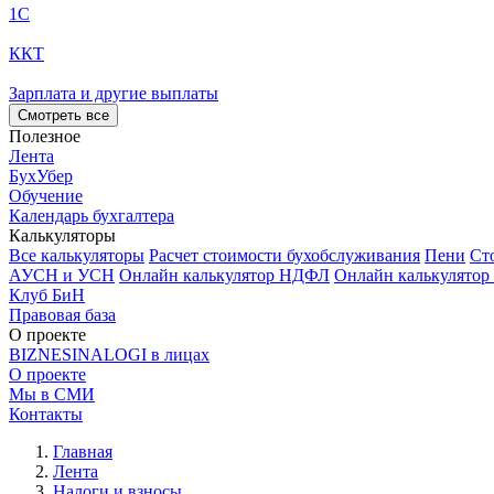
1С
ККТ
Зарплата и другие выплаты
Смотреть все
Полезное
Лента
БухУбер
Обучение
Календарь бухгалтера
Калькуляторы
Все калькуляторы
Расчет стоимости бухобслуживания
Пени
Ст
АУСН и УСН
Онлайн калькулятор НДФЛ
Онлайн калькулятор
Клуб БиН
Правовая база
О проекте
BIZNESINALOGI в лицах
О проекте
Мы в СМИ
Контакты
Главная
Лента
Налоги и взносы