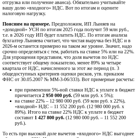
отгрузка или получение аванса). Обязательно учитывайте
вашу долю «входного» НДС. Вот по итогам и оцените
налоговую нагрузку.
Поясним на примере.
Предположим, ИП Лыняев на
«доходной» УСН по итогам 2025 года получит 59 млн руб.,
т.е. в 2026 году ИП будет платить НДС. По итогам анализа
бухгалтер Лыняева считает, что чистая выручка без НДС и в
2026-м останется примерно на таком же уровне. Значит, надо
срочно определяться с тем, работать на ставке 5% или на 22%.
Для упрощения представим, что доля вычетов по НДС
соответствует общему показателю, менее 89% за четыре
квартала от НДС, начисленного за этот же период (п. 3
общедоступных критериев оценки рисков, утв. приказом
ФНС от 30.05.2007 № ММ-3-06/333). Вот примерные расчеты:
при применении 5%-ной ставки НДС к уплате в бюджет
причитается
2 950 000 руб.
(59 млн руб. х 5%);
на ставке 22% – 12 980 000 руб. (59 млн руб. х 22%),
«входной» НДС – 11 552 200 руб. (12 980 000 руб. х
89%). Итого на ставке 22% НДС к уплате в бюджет
составит
1 427 800 руб.
(12 980 000 руб. – 11 552 200
руб.).
То есть при высокой доле вычетов «входного» НДС выгоднее