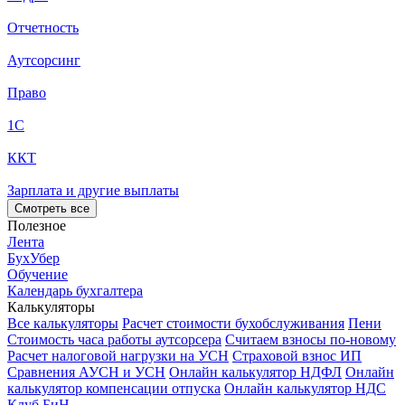
Отчетность
Аутсорсинг
Право
1С
ККТ
Зарплата и другие выплаты
Смотреть все
Полезное
Лента
БухУбер
Обучение
Календарь бухгалтера
Калькуляторы
Все калькуляторы
Расчет стоимости бухобслуживания
Пени
Стоимость часа работы аутсорсера
Считаем взносы по-новому
Расчет налоговой нагрузки на УСН
Страховой взнос ИП
Сравнения АУСН и УСН
Онлайн калькулятор НДФЛ
Онлайн
калькулятор компенсации отпуска
Онлайн калькулятор НДС
Клуб БиН