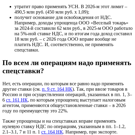
утратит право применять УСН. В 2026-м этот лимит –
490,5 млн руб. (450 млн руб. х 1,09);
получит основание для освобождения от НДС.
Например, доходы упрощенца ООО «Веселый токарь»
за 2024-й составили 62 млн руб., в 2025-м ООО работало
на 5%-ной ставке НДС, и по итогам года доход составил
18 млн руб. – с 2026 года ООО вправе вообще не
платить НДС. И, соответственно, не применять
спецставки.
По всем ли операциям надо применять
спецставки?
Нет, есть операции, по которым все равно надо применять
другие ставки (см.
п. 9 ст. 164 НК
). Так, при ввозе товаров в
Россию и при осуществлении операций, указанных в пп. 1, 3–
6
ст. 161 НК
, по которым упрощенец выступает налоговым
агентом, применяются общеустановленные ставки – в 2026
году по преимуществу это 22%.
Также упрощенцы и на спецставках вправе применять
нулевую ставку НДС по операциям, указанным в пп. 1–1.2,
2.1–3.1, 7 и 11 п. 1
ст. 164 НК
. Например, при экспорте.