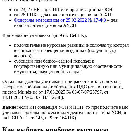
гл. 23, 25 НК – для ИП или организаций на ОСН;
гл. 26.1 НК – для налогоплательщиков на ЕСХН;
Федеральным законом от 25.02.2022 № 17-ФЗ
– для
налогоплательщиков на АУСН.
В доходах не учитывают (п. 9 ст. 164 НК):
положительные курсовые разницы (исключая ту, которая
возникает от переоценки выданных (полученных)
авансов);
субсидии при безвозмездной передаче в
государственную или муниципальную собственность
имущества, имущественных прав.
Остальные доходы учитывают при расчете, в т.ч. и доходы,
которые освобождены от обложения НДС (см., в частности,
письма Минфина от 17.03.2025 № 03-07-07/25797, от
14.11.2024 № 03-07-11/112748).
Важно:
если ИП совмещал УСН и ПСН, то при подсчете надо
учитывать доходы по всем видам деятельности – и на УСН, и
на ПСН (п. 1 ст. 145, п. 9 ст. 164 НК).
Как выбрать наиболее выгодную