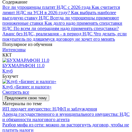
Содержание
Все ли упрощенцы платят НДС с 2026 года
Как считается
лимит НДС на УСН в 2026 году?
Как выбрать наиболее
выгодную ставку НДС
Всегда ли упрощенцы применяют
пониженные ставки
Как долго надо применять спецставки
НДС
По всем ли операциям надо применять спецставки?
Аванс без НДС, реализация – в период НДС
Что делать, если
покупатель по длящемуся договору не хочет его менять
Популярное из обучения
Интенсивы
ККТ
БУХМАРАФОН 11.0
Клуб
Бухучет
Клуб «Бизнес и налоги»
Смотреть все
Предложите свою тему
Материалы по теме
ИП продает имущество: НДФЛ и заблуждения
Аренда государственного и муниципального имущества: НДС
и обязанности налогового агента
Разбор мифа из сети: можно ли расторгнуть договор, чтобы не
платить налоги