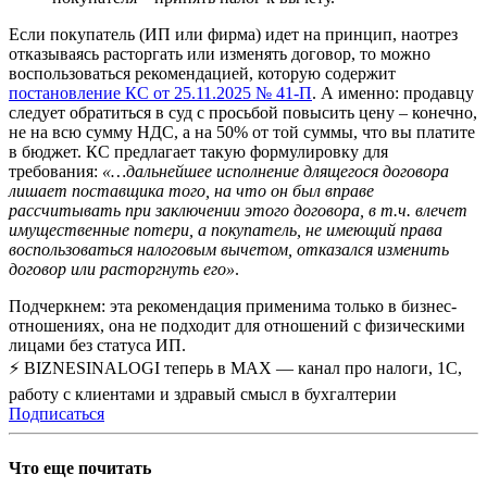
Если покупатель (ИП или фирма) идет на принцип, наотрез
отказываясь расторгать или изменять договор, то можно
воспользоваться рекомендацией, которую содержит
постановление КС от 25.11.2025 № 41-П
. А именно: продавцу
следует обратиться в суд с просьбой повысить цену – конечно,
не на всю сумму НДС, а на 50% от той суммы, что вы платите
в бюджет. КС предлагает такую формулировку для
требования:
«…дальнейшее исполнение длящегося договора
лишает поставщика того, на что он был вправе
рассчитывать при заключении этого договора, в т.ч. влечет
имущественные потери, а покупатель, не имеющий права
воспользоваться налоговым вычетом, отказался изменить
договор или расторгнуть его»
.
Подчеркнем: эта рекомендация применима только в бизнес-
отношениях, она не подходит для отношений с физическими
лицами без статуса ИП.
⚡ BIZNESINALOGI теперь в MAX — канал про налоги, 1С,
работу с клиентами и здравый смысл в бухгалтерии
Подписаться
Что еще почитать