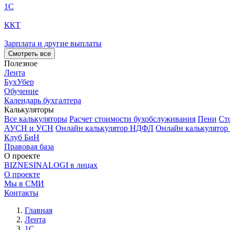
1С
ККТ
Зарплата и другие выплаты
Смотреть все
Полезное
Лента
БухУбер
Обучение
Календарь бухгалтера
Калькуляторы
Все калькуляторы
Расчет стоимости бухобслуживания
Пени
Ст
АУСН и УСН
Онлайн калькулятор НДФЛ
Онлайн калькулятор
Клуб БиН
Правовая база
О проекте
BIZNESINALOGI в лицах
О проекте
Мы в СМИ
Контакты
Главная
Лента
1С