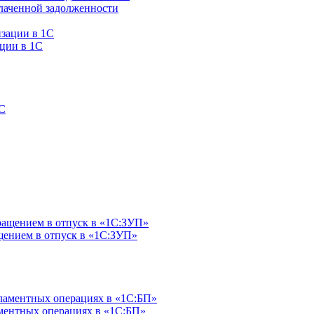
плаченной задолженности
ации в 1C
щением в отпуск в «1С:ЗУП»
ментных операциях в «1С:БП»