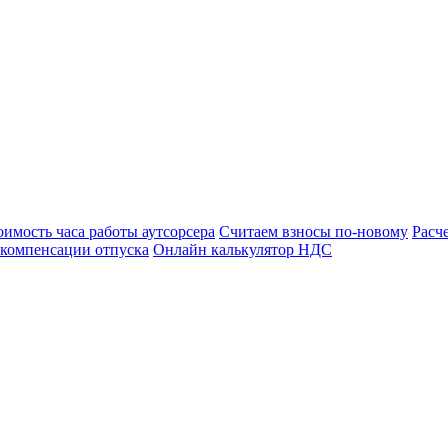
оимость часа работы аутсорсера
Считаем взносы по-новому
Расч
 компенсации отпуска
Онлайн калькулятор НДС