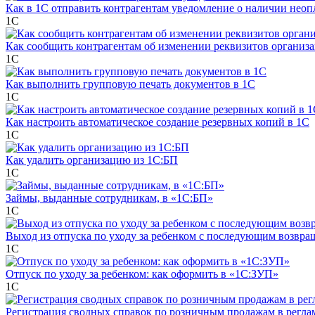
Как в 1С отправить контрагентам уведомление о наличии нео
1С
Как сообщить контрагентам об изменении реквизитов организ
1С
Как выполнить групповую печать документов в 1C
1С
Как настроить автоматическое создание резервных копий в 1C
1С
Как удалить организацию из 1С:БП
1С
Займы, выданные сотрудникам, в «1С:БП»
1С
Выход из отпуска по уходу за ребенком с последующим возвра
1С
Отпуск по уходу за ребенком: как оформить в «1С:ЗУП»
1С
Регистрация сводных справок по розничным продажам в регла