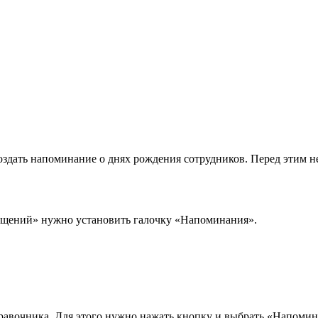
оздать напоминание о днях рождения сотрудников. Перед этим 
бщений» нужно установить галочку «Напоминания».
равочника. Для этого нужно нажать кнопку и выбрать «Напомина