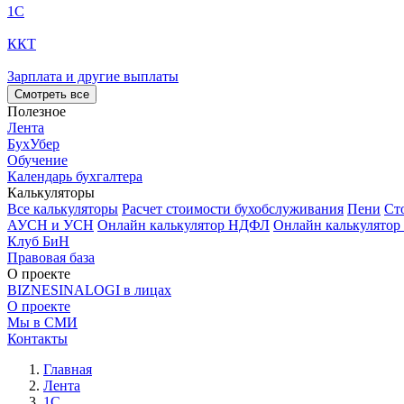
1С
ККТ
Зарплата и другие выплаты
Смотреть все
Полезное
Лента
БухУбер
Обучение
Календарь бухгалтера
Калькуляторы
Все калькуляторы
Расчет стоимости бухобслуживания
Пени
Ст
АУСН и УСН
Онлайн калькулятор НДФЛ
Онлайн калькулятор
Клуб БиН
Правовая база
О проекте
BIZNESINALOGI в лицах
О проекте
Мы в СМИ
Контакты
Главная
Лента
1С