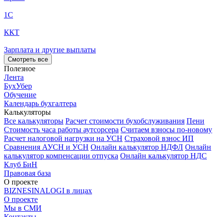
1С
ККТ
Зарплата и другие выплаты
Смотреть все
Полезное
Лента
БухУбер
Обучение
Календарь бухгалтера
Калькуляторы
Все калькуляторы
Расчет стоимости бухобслуживания
Пени
Стоимость часа работы аутсорсера
Считаем взносы по-новому
Расчет налоговой нагрузки на УСН
Страховой взнос ИП
Сравнения АУСН и УСН
Онлайн калькулятор НДФЛ
Онлайн
калькулятор компенсации отпуска
Онлайн калькулятор НДС
Клуб БиН
Правовая база
О проекте
BIZNESINALOGI в лицах
О проекте
Мы в СМИ
Контакты