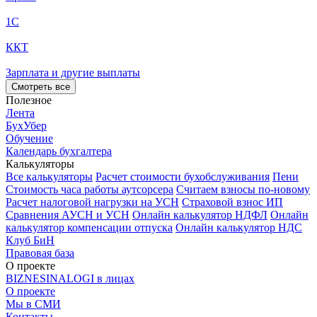
1С
ККТ
Зарплата и другие выплаты
Смотреть все
Полезное
Лента
БухУбер
Обучение
Календарь бухгалтера
Калькуляторы
Все калькуляторы
Расчет стоимости бухобслуживания
Пени
Стоимость часа работы аутсорсера
Считаем взносы по-новому
Расчет налоговой нагрузки на УСН
Страховой взнос ИП
Сравнения АУСН и УСН
Онлайн калькулятор НДФЛ
Онлайн
калькулятор компенсации отпуска
Онлайн калькулятор НДС
Клуб БиН
Правовая база
О проекте
BIZNESINALOGI в лицах
О проекте
Мы в СМИ
Контакты