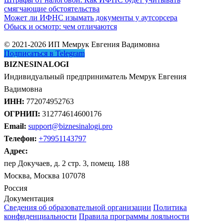
смягчающие обстоятельства
Может ли ИФНС изымать документы у аутсорсера
Обыск и осмотр: чем отличаются
© 2021-2026 ИП Мемрук Евгения Вадимовна
Подписаться в Telegram
BIZNESINALOGI
Индивидуальный предприниматель Мемрук Евгения
Вадимовна
ИНН:
772074952763
ОГРНИП:
312774614600176
Email:
support@biznesinalogi.pro
Телефон:
+79951143797
Адрес:
пер Докучаев, д. 2 стр. 3, помещ. 188
Москва, Москва 107078
Россия
Документация
Сведения об образовательной организации
Политика
конфиденциальности
Правила программы лояльности