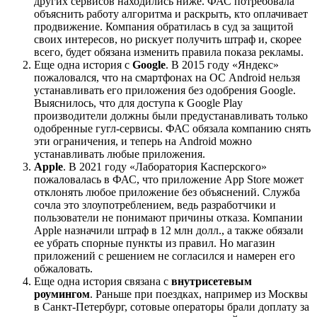
других сервисов находились ниже. ФАС потребовала
объяснить работу алгоритма и раскрыть, кто оплачивает
продвижение. Компания обратилась в суд за защитой
своих интересов, но рискует получить штраф и, скорее
всего, будет обязана изменить правила показа рекламы.
Еще одна история с
Google
. В 2015 году «Яндекс»
пожаловался, что на смартфонах на ОС Android нельзя
устанавливать его приложения без одобрения Google.
Выяснилось, что для доступа к Google Play
производители должны были предустанавливать только
одобренные гугл-сервисы. ФАС обязала компанию снять
эти ограничения, и теперь на Android можно
устанавливать любые приложения.
Apple
. В 2021 году «Лаборатория Касперского»
пожаловалась в ФАС, что приложение App Store может
отклонять любое приложение без объяснений. Служба
сочла это злоупотреблением, ведь разработчики и
пользователи не понимают причины отказа. Компании
Apple назначили штраф в 12 млн долл., а также обязали
ее убрать спорные пункты из правил. Но магазин
приложений с решением не согласился и намерен его
обжаловать.
Еще одна история связана с
внутрисетевым
роумингом
. Раньше при поездках, например из Москвы
в Санкт-Петербург, сотовые операторы брали доплату за