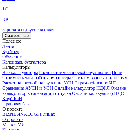
1С
ККТ
Зарплата и другие выплаты
Смотреть все
Полезное
Лента
БухУбер
Обучение
Календарь бухгалтера
Калькуляторы
Все калькуляторы
Расчет стоимости бухобслуживания
Пени
Стоимость часа работы аутсорсера
Считаем взносы по-новому
Расчет налоговой нагрузки на УСН
Страховой взнос ИП
Сравнения АУСН и УСН
Онлайн калькулятор НДФЛ
Онлайн
калькулятор компенсации отпуска
Онлайн калькулятор НДС
Клуб БиН
Правовая база
О проекте
BIZNESINALOGI в лицах
О проекте
Мы в СМИ
Контакты