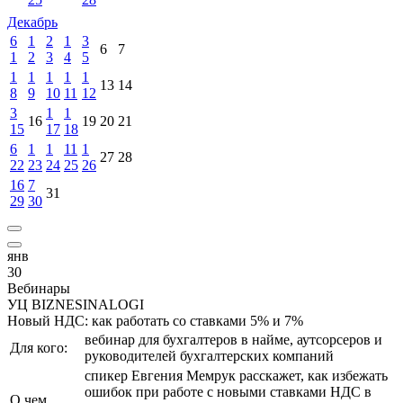
Декабрь
6
1
2
1
3
6
7
1
2
3
4
5
1
1
1
1
1
13
14
8
9
10
11
12
3
1
1
16
19
20
21
15
17
18
6
1
1
11
1
27
28
22
23
24
25
26
16
7
31
29
30
янв
30
Вебинары
УЦ BIZNESINALOGI
Новый НДС: как работать со ставками 5% и 7%
вебинар для бухгалтеров в найме, аутсорсеров и
Для кого:
руководителей бухгалтерских компаний
спикер Евгения Мемрук расскажет, как избежать
ошибок при работе с новыми ставками НДС в
О чем