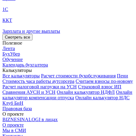
1С
ККТ
Зарплата и другие выплаты
Смотреть все
Полезное
Лента
БухУбер
Обучение
Календарь бухгалтера
Калькуляторы
Все калькуляторы
Расчет стоимости бухобслуживания
Пени
Стоимость часа работы аутсорсера
Считаем взносы по-новому
Расчет налоговой нагрузки на УСН
Страховой взнос ИП
Сравнения АУСН и УСН
Онлайн калькулятор НДФЛ
Онлайн
калькулятор компенсации отпуска
Онлайн калькулятор НДС
Клуб БиН
Правовая база
О проекте
BIZNESINALOGI в лицах
О проекте
Мы в СМИ
Контакты