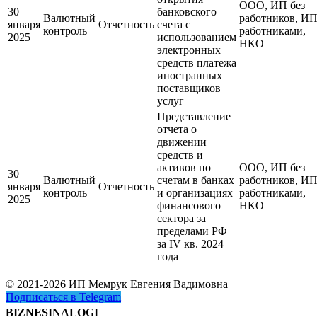
ООО, ИП без
30
банковского
Валютный
работников, ИП
января
Отчетность
счета с
контроль
работниками,
2025
использованием
НКО
электронных
средств платежа
иностранных
поставщиков
услуг
Представление
отчета о
движении
средств и
активов по
ООО, ИП без
30
Валютный
счетам в банках
работников, ИП
января
Отчетность
контроль
и организациях
работниками,
2025
финансового
НКО
сектора за
пределами РФ
за IV кв. 2024
года
© 2021-2026 ИП Мемрук Евгения Вадимовна
Подписаться в Telegram
BIZNESINALOGI