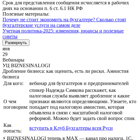
Срок для представления сообщения исчисляется в рабочих
днях на основании п. 6 ст. 6.1 НК РФ
Полезные материалы:
Почему не стоит экономить на бухгалтере? Сколько стоят
бухгалтерские услуги на самом деле
Учетная политика-2025: изменения, нюансы и полезные
советы
Развернуть
янв
29
Вебинары
УЦ BIZNESINALOGI
Дробление бизнеса: как оценить, есть ли риски. Амнистия
бизнеса
Для кого:
вебинар для бухгалтеров и предпринимателей
спикер Надежда Самкова расскажет, как
налоговая служба выявляет дробление и какие
О чем
признаки являются определяющими. Узнаете, кто
поговорим:
попадает под налоговую амнистию, которая
объявлена в связи с масштабной налоговой
реформой. Можно будет задать свой вопрос спик
Как
вступить в Клуб Бухгалтеры всея Руси
попасть:
⚡ BIZNESINALOGI теперь в MAX — канал про налоги, 1С,