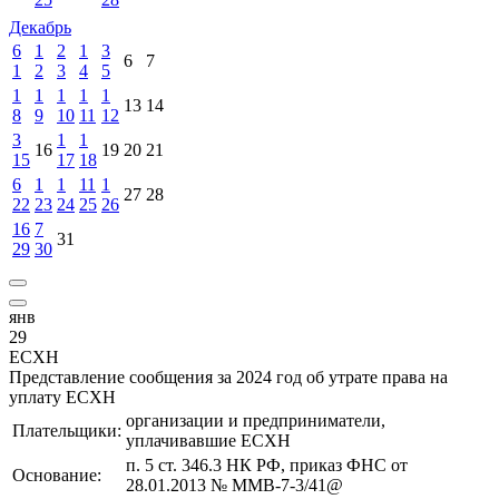
Декабрь
6
1
2
1
3
6
7
1
2
3
4
5
1
1
1
1
1
13
14
8
9
10
11
12
3
1
1
16
19
20
21
15
17
18
6
1
1
11
1
27
28
22
23
24
25
26
16
7
31
29
30
янв
29
ЕСХН
Представление сообщения за 2024 год об утрате права на
уплату ЕСХН
организации и предприниматели,
Плательщики:
уплачивавшие ЕСХН
п. 5 ст. 346.3 НК РФ, приказ ФНС от
Основание:
28.01.2013 № ММВ-7-3/41@