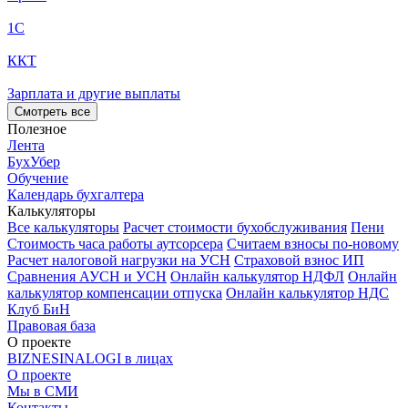
1С
ККТ
Зарплата и другие выплаты
Смотреть все
Полезное
Лента
БухУбер
Обучение
Календарь бухгалтера
Калькуляторы
Все калькуляторы
Расчет стоимости бухобслуживания
Пени
Стоимость часа работы аутсорсера
Считаем взносы по-новому
Расчет налоговой нагрузки на УСН
Страховой взнос ИП
Сравнения АУСН и УСН
Онлайн калькулятор НДФЛ
Онлайн
калькулятор компенсации отпуска
Онлайн калькулятор НДС
Клуб БиН
Правовая база
О проекте
BIZNESINALOGI в лицах
О проекте
Мы в СМИ
Контакты