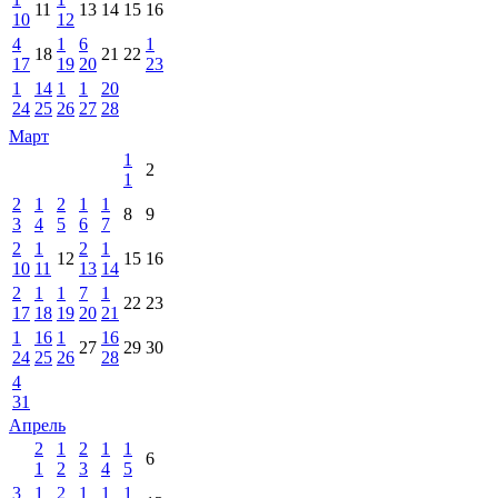
11
13
14
15
16
10
12
4
1
6
1
18
21
22
17
19
20
23
1
14
1
1
20
24
25
26
27
28
Март
1
2
1
2
1
2
1
1
8
9
3
4
5
6
7
2
1
2
1
12
15
16
10
11
13
14
2
1
1
7
1
22
23
17
18
19
20
21
1
16
1
16
27
29
30
24
25
26
28
4
31
Апрель
2
1
2
1
1
6
1
2
3
4
5
3
1
2
1
1
1