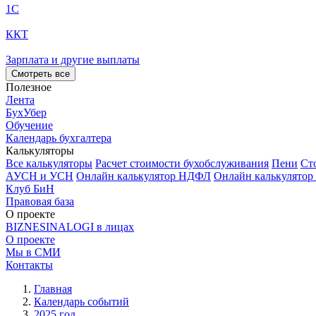
1С
ККТ
Зарплата и другие выплаты
Смотреть все
Полезное
Лента
БухУбер
Обучение
Календарь бухгалтера
Калькуляторы
Все калькуляторы
Расчет стоимости бухобслуживания
Пени
Ст
АУСН и УСН
Онлайн калькулятор НДФЛ
Онлайн калькулятор
Клуб БиН
Правовая база
О проекте
BIZNESINALOGI в лицах
О проекте
Мы в СМИ
Контакты
Главная
Календарь событий
2025 год