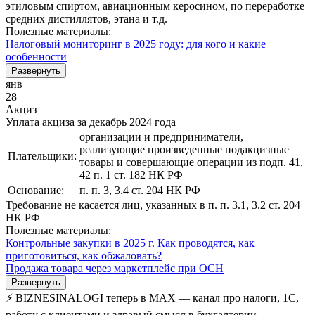
этиловым спиртом, авиационным керосином, по переработке
средних дистиллятов, этана и т.д.
Полезные материалы:
Налоговый мониторинг в 2025 году: для кого и какие
особенности
Развернуть
янв
28
Акциз
Уплата акциза за декабрь 2024 года
организации и предприниматели,
реализующие произведенные подакцизные
Плательщики:
товары и совершающие операции из подп. 41,
42 п. 1 ст. 182 НК РФ
Основание:
п. п. 3, 3.4 ст. 204 НК РФ
Требование не касается лиц, указанных в п. п. 3.1, 3.2 ст. 204
НК РФ
Полезные материалы:
Контрольные закупки в 2025 г. Как проводятся, как
приготовиться, как обжаловать?
Продажа товара через маркетплейс при ОСН
Развернуть
⚡ BIZNESINALOGI теперь в MAX — канал про налоги, 1С,
работу с клиентами и здравый смысл в бухгалтерии