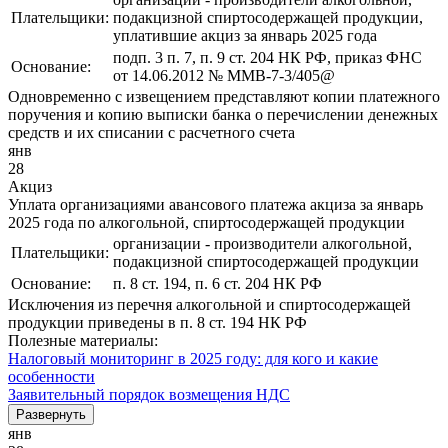
Плательщики:
подакцизной спиртосодержащей продукции,
уплатившие акциз за январь 2025 года
подп. 3 п. 7, п. 9 ст. 204 НК РФ, приказ ФНС
Основание:
от 14.06.2012 № ММВ-7-3/405@
Одновременно с извещением представляют копии платежного
поручения и копию выписки банка о перечислении денежных
средств и их списании с расчетного счета
янв
28
Акциз
Уплата организациями авансового платежа акциза за январь
2025 года по алкогольной, спиртосодержащей продукции
организации - производители алкогольной,
Плательщики:
подакцизной спиртосодержащей продукции
Основание:
п. 8 ст. 194, п. 6 ст. 204 НК РФ
Исключения из перечня алкогольной и спиртосодержащей
продукции приведены в п. 8 ст. 194 НК РФ
Полезные материалы:
Налоговый мониторинг в 2025 году: для кого и какие
особенности
Заявительный порядок возмещения НДС
Развернуть
янв