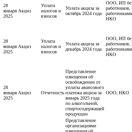
ООО, ИП бе
28
Уплата
Уплата акциза за
работников,
января
Акциз
налогов и
октябрь 2024 года
работниками
2025
взносов
НКО
ООО, ИП бе
28
Уплата
Уплата акциза за
работников,
января
Акциз
налогов и
декабрь 2024 года
работниками
2025
взносов
НКО
Представление
извещения об
освобождении от
28
уплаты авансового
января
Акциз
Отчетность
платежа акциза за
ООО, НКО
2025
январь 2025 года
по алкогольной,
спиртосодержащей
продукции
Представление
организациями
извещения об