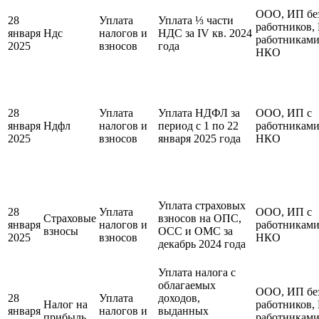
ООО, ИП бе
28
Уплата
Уплата ⅓ части
работников,
января
Ндс
налогов и
НДС за IV кв. 2024
работниками
2025
взносов
года
НКО
28
Уплата
Уплата НДФЛ за
ООО, ИП с
января
Ндфл
налогов и
период с 1 по 22
работниками
2025
взносов
января 2025 года
НКО
Уплата страховых
28
Уплата
ООО, ИП с
Страховые
взносов на ОПС,
января
налогов и
работниками
взносы
ОСС и ОМС за
2025
взносов
НКО
декабрь 2024 года
Уплата налога с
облагаемых
ООО, ИП бе
28
Уплата
доходов,
Налог на
работников,
января
налогов и
выданных
прибыль
работниками