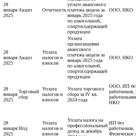
28
уплате авансового
января
Акциз
Отчетность
платежа акциза за
ООО, НКО
2025
январь 2025 года
по алкогольной,
спиртосодержащей
продукции
Уплата
организациями
авансового
28
Уплата
платежа акциза за
января
Акциз
налогов и
ООО, НКО
январь 2025 года
2025
взносов
по алкогольной,
спиртосодержащей
продукции
ООО, ИП бе
28
Уплата
Уплата торгового
Торговый
работников,
января
налогов и
сбора за IV кв.
сбор
работниками
2025
взносов
2024 года
НКО
Уплата налога на
28
Уплата
ИП без
профессиональный
января
Нпд
налогов и
работников,
доход за декабрь
2025
взносов
Физическое 