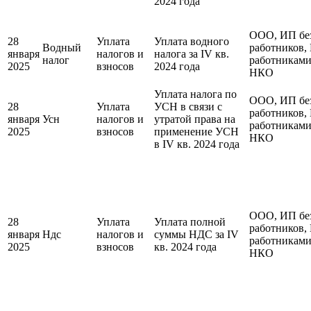
2024 года
ООО, ИП бе
28
Уплата
Уплата водного
Водный
работников,
января
налогов и
налога за IV кв.
налог
работниками
2025
взносов
2024 года
НКО
Уплата налога по
ООО, ИП бе
28
Уплата
УСН в связи с
работников,
января
Усн
налогов и
утратой права на
работниками
2025
взносов
применение УСН
НКО
в IV кв. 2024 года
ООО, ИП бе
28
Уплата
Уплата полной
работников,
января
Ндс
налогов и
суммы НДС за IV
работниками
2025
взносов
кв. 2024 года
НКО