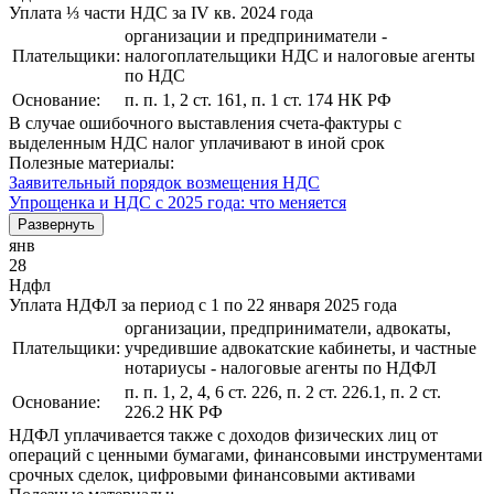
Уплата ⅓ части НДС за IV кв. 2024 года
организации и предприниматели -
Плательщики:
налогоплательщики НДС и налоговые агенты
по НДС
Основание:
п. п. 1, 2 ст. 161, п. 1 ст. 174 НК РФ
В случае ошибочного выставления счета-фактуры с
выделенным НДС налог уплачивают в иной срок
Полезные материалы:
Заявительный порядок возмещения НДС
Упрощенка и НДС с 2025 года: что меняется
Развернуть
янв
28
Ндфл
Уплата НДФЛ за период с 1 по 22 января 2025 года
организации, предприниматели, адвокаты,
Плательщики:
учредившие адвокатские кабинеты, и частные
нотариусы - налоговые агенты по НДФЛ
п. п. 1, 2, 4, 6 ст. 226, п. 2 ст. 226.1, п. 2 ст.
Основание:
226.2 НК РФ
НДФЛ уплачивается также с доходов физических лиц от
операций с ценными бумагами, финансовыми инструментами
срочных сделок, цифровыми финансовыми активами