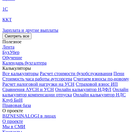
1С
ККТ
Зарплата и другие выплаты
Смотреть все
Полезное
Лента
БухУбер
Обучение
Календарь бухгалтера
Калькуляторы
Все калькуляторы
Расчет стоимости бухобслуживания
Пени
Стоимость часа работы аутсорсера
Считаем взносы по-новому
Расчет налоговой нагрузки на УСН
Страховой взнос ИП
Сравнения АУСН и УСН
Онлайн калькулятор НДФЛ
Онлайн
калькулятор компенсации отпуска
Онлайн калькулятор НДС
Клуб БиН
Правовая база
О проекте
BIZNESINALOGI в лицах
О проекте
Мы в СМИ
Контакты