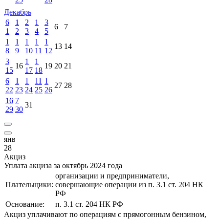
Декабрь
6
1
2
1
3
6
7
1
2
3
4
5
1
1
1
1
1
13
14
8
9
10
11
12
3
1
1
16
19
20
21
15
17
18
6
1
1
11
1
27
28
22
23
24
25
26
16
7
31
29
30
янв
28
Акциз
Уплата акциза за октябрь 2024 года
организации и предприниматели,
Плательщики:
совершающие операции из п. 3.1 ст. 204 НК
РФ
Основание:
п. 3.1 ст. 204 НК РФ
Акциз уплачивают по операциям с прямогонным бензином,