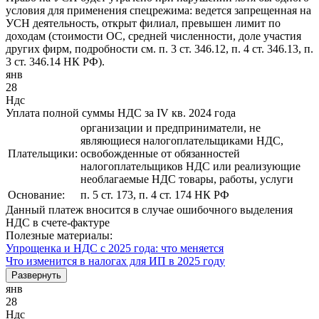
условия для применения спецрежима: ведется запрещенная на
УСН деятельность, открыт филиал, превышен лимит по
доходам (стоимости ОС, средней численности, доле участия
других фирм, подробности см. п. 3 ст. 346.12, п. 4 ст. 346.13, п.
3 ст. 346.14 НК РФ).
янв
28
Ндс
Уплата полной суммы НДС за IV кв. 2024 года
организации и предприниматели, не
являющиеся налогоплательщиками НДС,
Плательщики:
освобожденные от обязанностей
налогоплательщиков НДС или реализующие
необлагаемые НДС товары, работы, услуги
Основание:
п. 5 ст. 173, п. 4 ст. 174 НК РФ
Данный платеж вносится в случае ошибочного выделения
НДС в счете-фактуре
Полезные материалы:
Упрощенка и НДС с 2025 года: что меняется
Что изменится в налогах для ИП в 2025 году
Развернуть
янв
28
Ндс