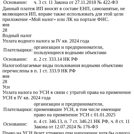
Основание:
ч. 3 ст. 11 Закона от 27.11.2018 № 422-ФЗ
Данный платеж ИП вносят в составе ЕНП, самозанятые, не
являющиеся ИП, вправе также использовать для этой цели
приложение «Мой налог» или ЛК на портале ФНС.
янв
28
Водный налог
Уплата водного налога за IV кв. 2024 года
организации и предприниматели,
Плательщики:
пользующиеся водными объектами
Основание:
п. 2 ст. 333.14 НК РФ
Налогооблагаемые виды пользования водными объектами
перечислены в п. 1 ст. 333.9 НК РФ
янв
28
Усн
Уплата налога по УСН в связи с утратой права на применение
УСН в IV кв. 2024 года
организации и предприниматели,
Плательщики:
применявшие УСН, в том числе имеющие
право на применение УСН с 01.01.2025
п. 4 ст. 346.13, п. 7 ст. 346.21 НК РФ, ч. 8 ст. 11
Основание:
Закона от 12.07.2024 № 176-ФЗ
Право на УСН будет утрачено при нарушении хотя бы одного