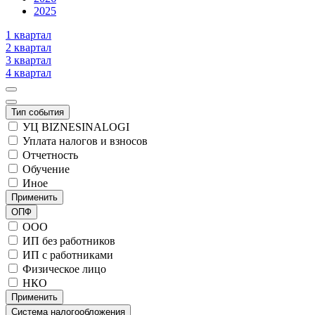
2025
1 квартал
2 квартал
3 квартал
4 квартал
Тип события
УЦ BIZNESINALOGI
Уплата налогов и взносов
Отчетность
Обучение
Иное
Применить
ОПФ
ООО
ИП без работников
ИП с работниками
Физическое лицо
НКО
Применить
Система налогообложения