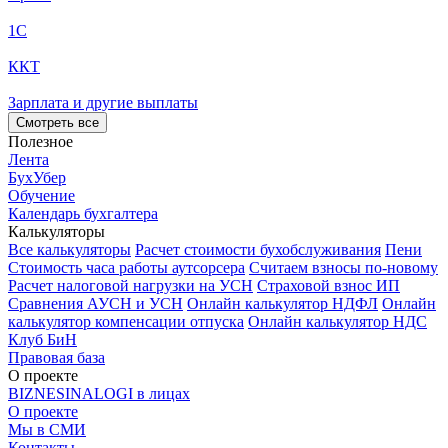
1С
ККТ
Зарплата и другие выплаты
Смотреть все
Полезное
Лента
БухУбер
Обучение
Календарь бухгалтера
Калькуляторы
Все калькуляторы
Расчет стоимости бухобслуживания
Пени
Стоимость часа работы аутсорсера
Считаем взносы по-новому
Расчет налоговой нагрузки на УСН
Страховой взнос ИП
Сравнения АУСН и УСН
Онлайн калькулятор НДФЛ
Онлайн
калькулятор компенсации отпуска
Онлайн калькулятор НДС
Клуб БиН
Правовая база
О проекте
BIZNESINALOGI в лицах
О проекте
Мы в СМИ
Контакты