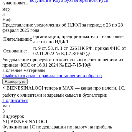
вступить в Клуб Бухгалтеры всея Руси
участвовать:
мар
3
Ндфл
Представление уведомления об НДФЛ за период с 23 по 28
февраля 2025 года
организации, предприниматели - налоговые
Плательщики:
агенты по НДФЛ
п. 9 ст. 58, п. 1 ст. 226 НК РФ, приказ ФНС от
Основание:
02.11.2022 № ЕД-7-8/1047@
Уведомление проверяют по контрольным соотношениям из
приказа ФНС от 16.01.2024 № ЕД-7-15/19@
Полезные материалы:
График отпусков: правила составления и образец
Развернуть
⚡ BIZNESINALOGI теперь в MAX — канал про налоги, 1С,
работу с клиентами и здравый смысл в бухгалтерии
Подписаться
мар
3
Видеоурок
УЦ BIZNESINALOGI
Функционал 1С по декларации по налогу на прибыль