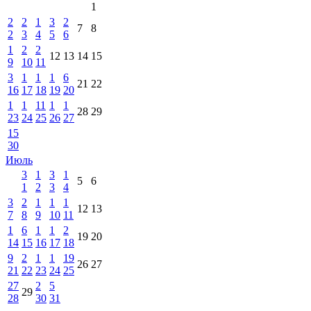
1
2
2
1
3
2
7
8
2
3
4
5
6
1
2
2
12
13
14
15
9
10
11
3
1
1
1
6
21
22
16
17
18
19
20
1
1
11
1
1
28
29
23
24
25
26
27
15
30
Июль
3
1
3
1
5
6
1
2
3
4
3
2
1
1
1
12
13
7
8
9
10
11
1
6
1
1
2
19
20
14
15
16
17
18
9
2
1
1
19
26
27
21
22
23
24
25
27
2
5
29
28
30
31