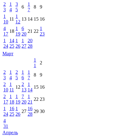
2
1
3
1
6
8
9
3
4
5
7
1
1
11
13
14
15
16
10
12
4
1
6
1
18
21
22
17
19
20
23
1
14
1
1
20
24
25
26
27
28
Март
1
2
1
2
1
2
1
1
8
9
3
4
5
6
7
2
1
2
1
12
15
16
10
11
13
14
2
1
1
7
1
22
23
17
18
19
20
21
1
16
1
16
27
29
30
24
25
26
28
4
31
Апрель