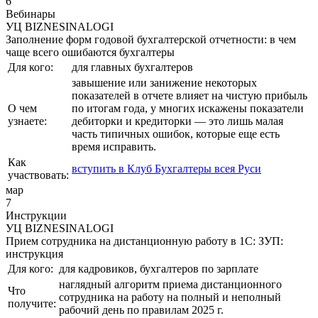
6
Вебинары
УЦ BIZNESINALOGI
Заполнение форм годовой бухгалтерской отчетности: в чем
чаще всего ошибаются бухгалтеры
Для кого:
для главных бухгалтеров
завышение или занижение некоторых
показателей в отчете влияет на чистую прибыль
О чем
по итогам года, у многих искажены показатели
узнаете:
дебиторки и кредиторки — это лишь малая
часть типичных ошибок, которые еще есть
время исправить.
Как
вступить в Клуб Бухгалтеры всея Руси
участвовать:
мар
7
Инструкции
УЦ BIZNESINALOGI
Прием сотрудника на дистанционную работу в 1С: ЗУП:
инструкция
Для кого:
для кадровиков, бухгалтеров по зарплате
наглядный алгоритм приема дистанционного
Что
сотрудника на работу на полный и неполный
получите:
рабочий день по правилам 2025 г.