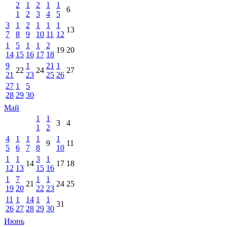
2
1
2
1
1
6
1
2
3
4
5
3
1
2
1
1
1
13
7
8
9
10
11
12
1
5
1
1
2
19
20
14
15
16
17
18
9
1
21
1
22
24
27
21
23
25
26
27
1
5
28
29
30
Май
1
1
3
4
1
2
4
1
1
1
1
9
11
5
6
7
8
10
1
1
3
1
14
17
18
12
13
15
16
1
7
1
1
21
24
25
19
20
22
23
11
1
14
1
1
31
26
27
28
29
30
Июнь