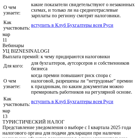
какие показатели свидетельствуют о незаконных
О чем
схемах, и только ли на среднеотраслевые
узнаете:
зарплаты по региону смотрят налоговики.
Как
вступить в Клуб Бухгалтеры всея Руси
участвовать:
мар
11
Вебинары
УЦ BIZNESINALOGI
Выплата премий: к чему придираются налоговики
для бухгалтеров, аутсорсеров и собственников
Для кого:
бизнеса
когда премии повышают риск спора с
О чем
налоговой, разрешены ли “нетрудовые” премии
узнаете:
к праздникам, по каким документам можно
премировать работников на регулярной основе.
Как
вступить в Клуб Бухгалтеры всея Руси
участвовать:
мар
13
ТУРИСТИЧЕСКИЙ НАЛОГ
Представление уведомления о выборе с I квартала 2025 года
налогового органа для подачи декларации при наличии