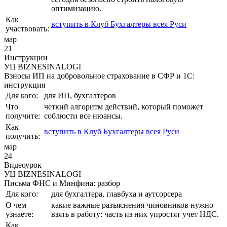
оптимизацию.
Как
вступить в Клуб Бухгалтеры всея Руси
участвовать:
мар
21
Инструкции
УЦ BIZNESINALOGI
Взносы ИП на добровольное страхование в СФР и 1С:
инструкция
Для кого:
для ИП, бухгалтеров
Что
четкий алгоритм действий, который поможет
получите:
соблюсти все нюансы.
Как
вступить в Клуб Бухгалтеры всея Руси
получить:
мар
24
Видеоурок
УЦ BIZNESINALOGI
Письма ФНС и Минфина: разбор
Для кого:
для бухгалтера, главбуха и аутсорсера
О чем
какие важные разъяснения чиновников нужно
узнаете:
взять в работу: часть из них упростят учет НДС.
Как