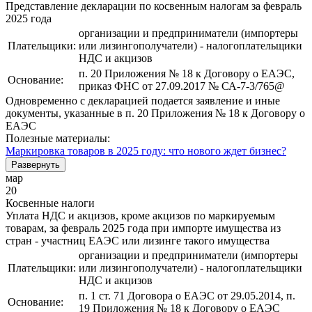
Представление декларации по косвенным налогам за февраль
2025 года
организации и предприниматели (импортеры
Плательщики:
или лизингополучатели) - налогоплательщики
НДС и акцизов
п. 20 Приложения № 18 к Договору о ЕАЭС,
Основание:
приказ ФНС от 27.09.2017 № СА-7-3/765@
Одновременно с декларацией подается заявление и иные
документы, указанные в п. 20 Приложения № 18 к Договору о
ЕАЭС
Полезные материалы:
Маркировка товаров в 2025 году: что нового ждет бизнес?
Развернуть
мар
20
Косвенные налоги
Уплата НДС и акцизов, кроме акцизов по маркируемым
товарам, за февраль 2025 года при импорте имущества из
стран - участниц ЕАЭС или лизинге такого имущества
организации и предприниматели (импортеры
Плательщики:
или лизингополучатели) - налогоплательщики
НДС и акцизов
п. 1 ст. 71 Договора о ЕАЭС от 29.05.2014, п.
Основание:
19 Приложения № 18 к Договору о ЕАЭС