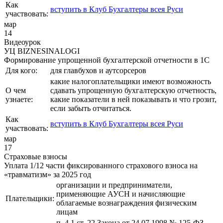
Как
вступить в Клуб Бухгалтеры всея Руси
участвовать:
мар
14
Видеоурок
УЦ BIZNESINALOGI
Формирование упрощенной бухгалтерской отчетности в 1С
Для кого:
для главбухов и аутсорсеров
какие налогоплательщики имеют возможность
О чем
сдавать упрощенную бухгалтерскую отчетность,
узнаете:
какие показатели в ней показывать и что грозит,
если забыть отчитаться.
Как
вступить в Клуб Бухгалтеры всея Руси
участвовать:
мар
17
Страховые взносы
Уплата 1/12 части фиксированного страхового взноса на
«травматизм» за 2025 год
организации и предприниматели,
применяющие АУСН и начисляющие
Плательщики:
облагаемые вознаграждения физическим
лицам
п. 4.1 ст. 22 Закона от 24.07.1998 № 125-ФЗ,