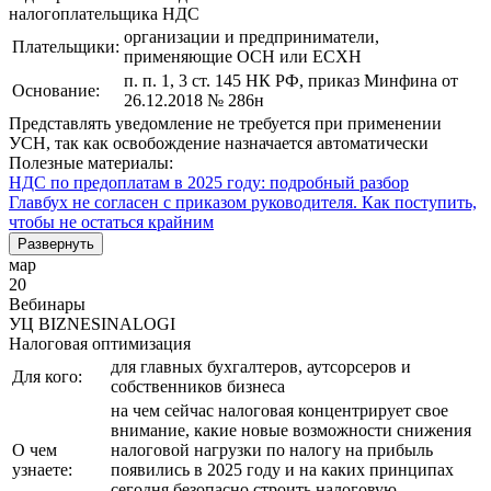
налогоплательщика НДС
организации и предприниматели,
Плательщики:
применяющие ОСН или ЕСХН
п. п. 1, 3 ст. 145 НК РФ, приказ Минфина от
Основание:
26.12.2018 № 286н
Представлять уведомление не требуется при применении
УСН, так как освобождение назначается автоматически
Полезные материалы:
НДС по предоплатам в 2025 году: подробный разбор
Главбух не согласен с приказом руководителя. Как поступить,
чтобы не остаться крайним
Развернуть
мар
20
Вебинары
УЦ BIZNESINALOGI
Налоговая оптимизация
для главных бухгалтеров, аутсорсеров и
Для кого:
собственников бизнеса
на чем сейчас налоговая концентрирует свое
внимание, какие новые возможности снижения
О чем
налоговой нагрузки по налогу на прибыль
узнаете:
появились в 2025 году и на каких принципах
сегодня безопасно строить налоговую