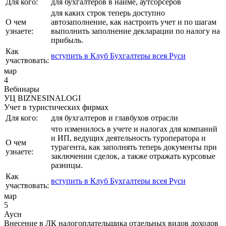
Для кого:
для бухгалтеров в найме, аутсорсеров
для каких строк теперь доступно
О чем
автозаполнение, как настроить учет и по шагам
узнаете:
выполнить заполнение декларации по налогу на
прибыль.
Как
вступить в Клуб Бухгалтеры всея Руси
участвовать:
мар
4
Вебинары
УЦ BIZNESINALOGI
Учет в туристических фирмах
Для кого:
для бухгалтеров и главбухов отрасли
что изменилось в учете и налогах для компаний
и ИП, ведущих деятельность туроператора и
О чем
турагента, как заполнять теперь документы при
узнаете:
заключении сделок, а также отражать курсовые
разницы.
Как
вступить в Клуб Бухгалтеры всея Руси
участвовать:
мар
5
Аусн
Внесение в ЛК налогоплательщика отдельных видов доходов