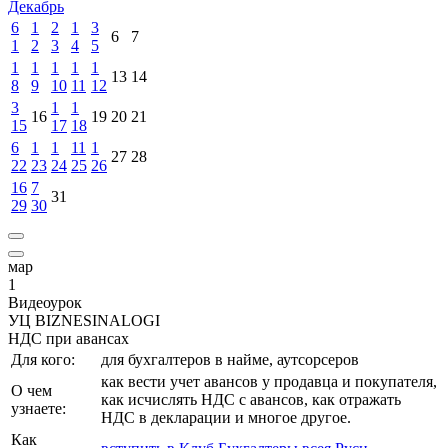
Декабрь
6
1
2
1
3
6
7
1
2
3
4
5
1
1
1
1
1
13
14
8
9
10
11
12
3
1
1
16
19
20
21
15
17
18
6
1
1
11
1
27
28
22
23
24
25
26
16
7
31
29
30
мар
1
Видеоурок
УЦ BIZNESINALOGI
НДС при авансах
Для кого:
для бухгалтеров в найме, аутсорсеров
как вести учет авансов у продавца и покупателя,
О чем
как исчислять НДС с авансов, как отражать
узнаете:
НДС в декларации и многое другое.
Как