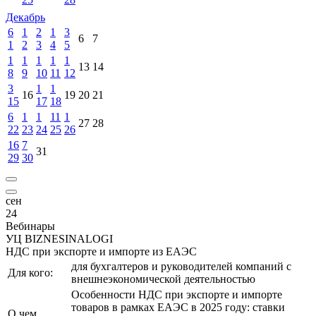
Декабрь
6
1
2
1
3
6
7
1
2
3
4
5
1
1
1
1
1
13
14
8
9
10
11
12
3
1
1
16
19
20
21
15
17
18
6
1
1
11
1
27
28
22
23
24
25
26
16
7
31
29
30
сен
24
Вебинары
УЦ BIZNESINALOGI
НДС при экспорте и импорте из ЕАЭС
для бухгалтеров и руководителей компаний с
Для кого:
внешнеэкономической деятельностью
Особенности НДС при экспорте и импорте
товаров в рамках ЕАЭС в 2025 году: ставки
О чем