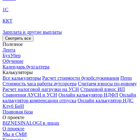
1С
ККТ
Зарплата и другие выплаты
Смотреть все
Полезное
Лента
БухУбер
Обучение
Календарь бухгалтера
Калькуляторы
Все калькуляторы
Расчет стоимости бухобслуживания
Пени
Стоимость часа работы аутсорсера
Считаем взносы по-новому
Расчет налоговой нагрузки на УСН
Страховой взнос ИП
Сравнения АУСН и УСН
Онлайн калькулятор НДФЛ
Онлайн
калькулятор компенсации отпуска
Онлайн калькулятор НДС
Клуб БиН
Правовая база
О проекте
BIZNESINALOGI в лицах
О проекте
Мы в СМИ
Контакты