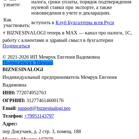
налога, сроки уплаты, порядок подтверждения
узнаете:
нулевой ставки при экспорте, а также
нововведения в учете и декларациях.
Как
вступить в
Клуб Бухгалтеры всея Руси
участвовать:
⚡ BIZNESINALOGI теперь в MAX — канал про налоги, 1С,
работу с клиентами и здравый смысл в бухгалтерии
Подписаться
© 2021-2026 ИП Мемрук Евгения Вадимовна
Подписаться в Telegram
BIZNESINALOGI
Индивидуальный предприниматель Мемрук Евгения
Вадимовна
ИНН:
772074952763
ОГРНИП:
312774614600176
Email:
support@biznesinalogi.pro
Телефон:
+79951143797
Адрес:
пер Докучаев, д. 2 стр. 3, помещ. 188