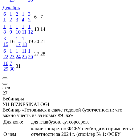
Декабрь
6
1
2
1
3
6
7
1
2
3
4
5
1
1
1
1
1
13
14
8
9
10
11
12
3
1
1
16
19
20
21
15
17
18
6
1
1
11
1
27
28
22
23
24
25
26
16
7
31
29
30
фев
27
Вебинары
УЦ BIZNESINALOGI
Вебинар «Готовимся к сдаче годовой бухотчетности: что
важно учесть из-за новых ФСБУ»
Для кого:
для главбухов, аутсорсеров.
какие конкретно ФСБУ необходимо применять с
О чем
отчетности за 2024 г. (спойлер № 1: ФСБУ