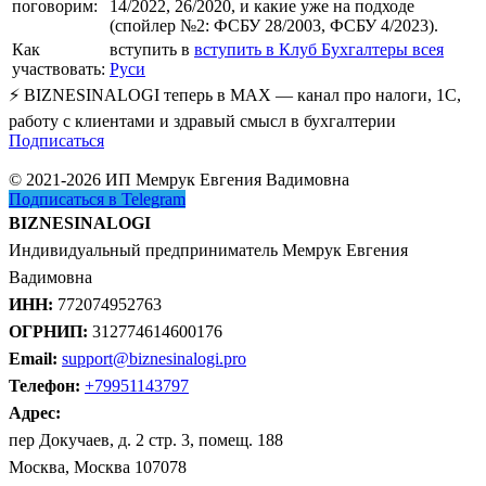
поговорим:
14/2022, 26/2020, и какие уже на подходе
(спойлер №2: ФСБУ 28/2003, ФСБУ 4/2023).
Как
вступить в
вступить в Клуб Бухгалтеры всея
участвовать:
Руси
⚡ BIZNESINALOGI теперь в MAX — канал про налоги, 1С,
работу с клиентами и здравый смысл в бухгалтерии
Подписаться
© 2021-2026 ИП Мемрук Евгения Вадимовна
Подписаться в Telegram
BIZNESINALOGI
Индивидуальный предприниматель Мемрук Евгения
Вадимовна
ИНН:
772074952763
ОГРНИП:
312774614600176
Email:
support@biznesinalogi.pro
Телефон:
+79951143797
Адрес:
пер Докучаев, д. 2 стр. 3, помещ. 188
Москва, Москва 107078