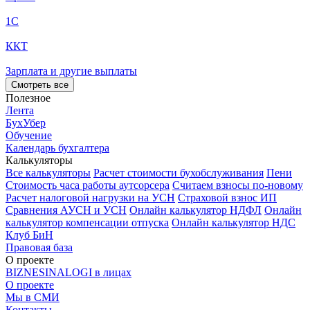
1С
ККТ
Зарплата и другие выплаты
Смотреть все
Полезное
Лента
БухУбер
Обучение
Календарь бухгалтера
Калькуляторы
Все калькуляторы
Расчет стоимости бухобслуживания
Пени
Стоимость часа работы аутсорсера
Считаем взносы по-новому
Расчет налоговой нагрузки на УСН
Страховой взнос ИП
Сравнения АУСН и УСН
Онлайн калькулятор НДФЛ
Онлайн
калькулятор компенсации отпуска
Онлайн калькулятор НДС
Клуб БиН
Правовая база
О проекте
BIZNESINALOGI в лицах
О проекте
Мы в СМИ
Контакты