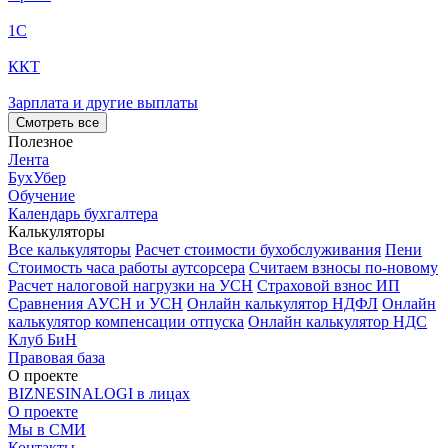
1С
ККТ
Зарплата и другие выплаты
Смотреть все
Полезное
Лента
БухУбер
Обучение
Календарь бухгалтера
Калькуляторы
Все калькуляторы
Расчет стоимости бухобслуживания
Пени
Стоимость часа работы аутсорсера
Считаем взносы по-новому
Расчет налоговой нагрузки на УСН
Страховой взнос ИП
Сравнения АУСН и УСН
Онлайн калькулятор НДФЛ
Онлайн
калькулятор компенсации отпуска
Онлайн калькулятор НДС
Клуб БиН
Правовая база
О проекте
BIZNESINALOGI в лицах
О проекте
Мы в СМИ
Контакты