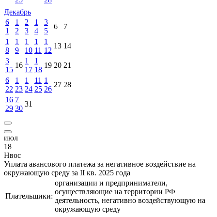
Декабрь
6
1
2
1
3
6
7
1
2
3
4
5
1
1
1
1
1
13
14
8
9
10
11
12
3
1
1
16
19
20
21
15
17
18
6
1
1
11
1
27
28
22
23
24
25
26
16
7
31
29
30
июл
18
Нвос
Уплата авансового платежа за негативное воздействие на
окружающую среду за II кв. 2025 года
организации и предприниматели,
осуществляющие на территории РФ
Плательщики:
деятельность, негативно воздействующую на
окружающую среду