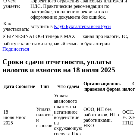
О чем
корректного отражения авансовых платежей и
узнаете:
НДС. Практические рекомендации по
настройке, заполнению реквизитов и
оформлению документа без ошибок.
Как
вступить в
Клуб Бухгалтеры всея Руси
участвовать:
⚡ BIZNESINALOGI теперь в MAX — канал про налоги, 1С,
работу с клиентами и здравый смысл в бухгалтерии
Подписаться
Сроки сдачи отчетности, уплаты
налогов и взносов на 18 июля 2025
Организационно-
С
Дата
Событие
Тип
Что сдаем
правовая форма
нало
Уплата
авансового
платежа за
Уплата
ООО, ИП без
18
негативное
ОСН,
налогов
работников, ИП с
июля
Нвос
воздействие
ЕСХН
и
работниками,
2025
на
НПД
взносов
НКО
окружающую
среду за II кв.