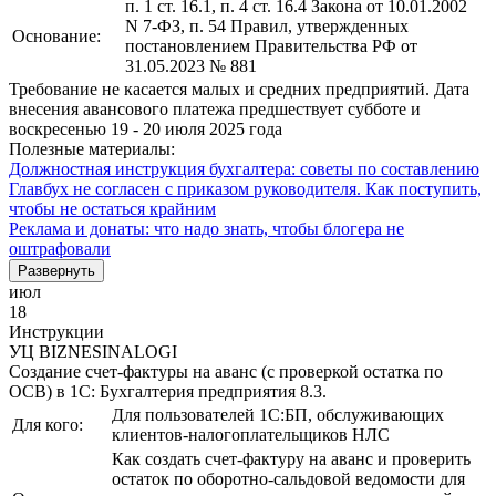
п. 1 ст. 16.1, п. 4 ст. 16.4 Закона от 10.01.2002
N 7-ФЗ, п. 54 Правил, утвержденных
Основание:
постановлением Правительства РФ от
31.05.2023 № 881
Требование не касается малых и средних предприятий. Дата
внесения авансового платежа предшествует субботе и
воскресенью 19 - 20 июля 2025 года
Полезные материалы:
Должностная инструкция бухгалтера: советы по составлению
Главбух не согласен с приказом руководителя. Как поступить,
чтобы не остаться крайним
Реклама и донаты: что надо знать, чтобы блогера не
оштрафовали
Развернуть
июл
18
Инструкции
УЦ BIZNESINALOGI
Создание счет-фактуры на аванс (с проверкой остатка по
ОСВ) в 1С: Бухгалтерия предприятия 8.3.
Для пользователей 1С:БП, обслуживающих
Для кого:
клиентов-налогоплательщиков НЛС
Как создать счет-фактуру на аванс и проверить
остаток по оборотно-сальдовой ведомости для