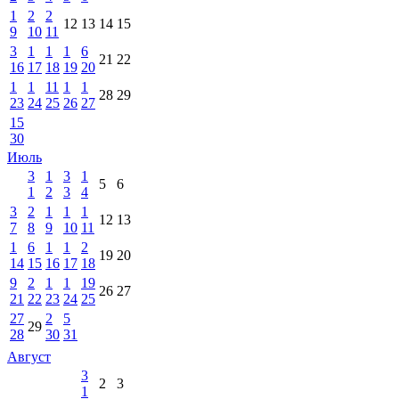
1
2
2
12
13
14
15
9
10
11
3
1
1
1
6
21
22
16
17
18
19
20
1
1
11
1
1
28
29
23
24
25
26
27
15
30
Июль
3
1
3
1
5
6
1
2
3
4
3
2
1
1
1
12
13
7
8
9
10
11
1
6
1
1
2
19
20
14
15
16
17
18
9
2
1
1
19
26
27
21
22
23
24
25
27
2
5
29
28
30
31
Август
3
2
3
1