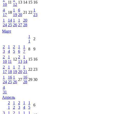
11
13
14
15
16
10
12
4
1
6
1
18
21
22
17
19
20
23
1
14
1
1
20
24
25
26
27
28
Март
1
2
1
2
1
2
1
1
8
9
3
4
5
6
7
2
1
2
1
12
15
16
10
11
13
14
2
1
1
7
1
22
23
17
18
19
20
21
1
16
1
16
27
29
30
24
25
26
28
4
31
Апрель
2
1
2
1
1
6
1
2
3
4
5
3
1
2
1
1
1