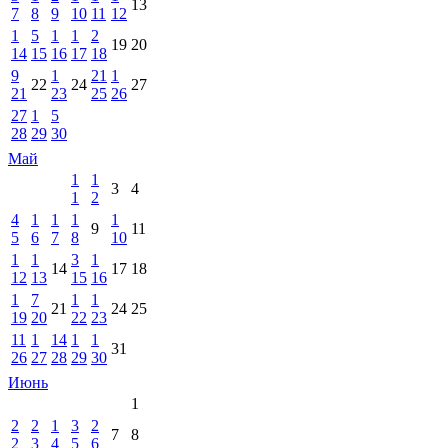
13
7
8
9
10
11
12
1
5
1
1
2
19
20
14
15
16
17
18
9
1
21
1
22
24
27
21
23
25
26
27
1
5
28
29
30
Май
1
1
3
4
1
2
4
1
1
1
1
9
11
5
6
7
8
10
1
1
3
1
14
17
18
12
13
15
16
1
7
1
1
21
24
25
19
20
22
23
11
1
14
1
1
31
26
27
28
29
30
Июнь
1
2
2
1
3
2
7
8
2
3
4
5
6