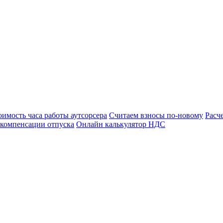
оимость часа работы аутсорсера
Считаем взносы по-новому
Расч
 компенсации отпуска
Онлайн калькулятор НДС