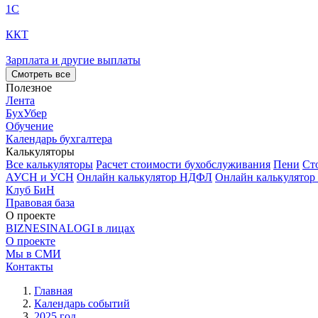
1С
ККТ
Зарплата и другие выплаты
Смотреть все
Полезное
Лента
БухУбер
Обучение
Календарь бухгалтера
Калькуляторы
Все калькуляторы
Расчет стоимости бухобслуживания
Пени
Ст
АУСН и УСН
Онлайн калькулятор НДФЛ
Онлайн калькулятор
Клуб БиН
Правовая база
О проекте
BIZNESINALOGI в лицах
О проекте
Мы в СМИ
Контакты
Главная
Календарь событий
2025 год