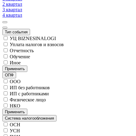
2 квартал
3 квартал
4 квартал
Тип события
УЦ BIZNESINALOGI
Уплата налогов и взносов
Отчетность
Обучение
Иное
Применить
ОПФ
ООО
ИП без работников
ИП с работниками
Физическое лицо
НКО
Применить
Система налогообложения
ОСН
УСН