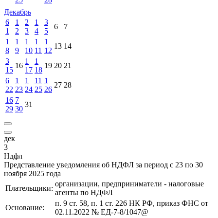
Декабрь
6
1
2
1
3
6
7
1
2
3
4
5
1
1
1
1
1
13
14
8
9
10
11
12
3
1
1
16
19
20
21
15
17
18
6
1
1
11
1
27
28
22
23
24
25
26
16
7
31
29
30
дек
3
Ндфл
Представление уведомления об НДФЛ за период с 23 по 30
ноября 2025 года
организации, предприниматели - налоговые
Плательщики:
агенты по НДФЛ
п. 9 ст. 58, п. 1 ст. 226 НК РФ, приказ ФНС от
Основание:
02.11.2022 № ЕД-7-8/1047@