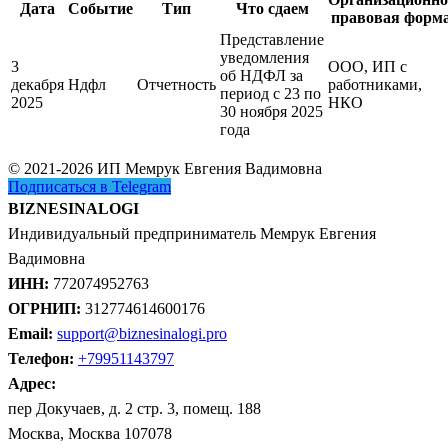
Дата
Событие
Тип
Что сдаем
правовая форм
Представление
уведомления
3
ООО, ИП с
об НДФЛ за
декабря
Ндфл
Отчетность
работниками,
период с 23 по
2025
НКО
30 ноября 2025
года
© 2021-2026 ИП Мемрук Евгения Вадимовна
Подписаться в Telegram
BIZNESINALOGI
Индивидуальный предприниматель Мемрук Евгения
Вадимовна
ИНН:
772074952763
ОГРНИП:
312774614600176
Email:
support@biznesinalogi.pro
Телефон:
+79951143797
Адрес:
пер Докучаев, д. 2 стр. 3, помещ. 188
Москва, Москва 107078