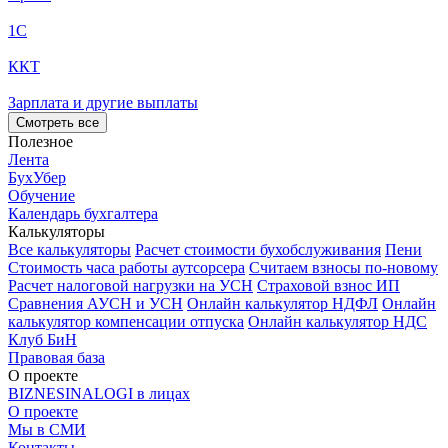
1С
ККТ
Зарплата и другие выплаты
Смотреть все
Полезное
Лента
БухУбер
Обучение
Календарь бухгалтера
Калькуляторы
Все калькуляторы
Расчет стоимости бухобслуживания
Пени
Стоимость часа работы аутсорсера
Считаем взносы по-новому
Расчет налоговой нагрузки на УСН
Страховой взнос ИП
Сравнения АУСН и УСН
Онлайн калькулятор НДФЛ
Онлайн
калькулятор компенсации отпуска
Онлайн калькулятор НДС
Клуб БиН
Правовая база
О проекте
BIZNESINALOGI в лицах
О проекте
Мы в СМИ
Контакты