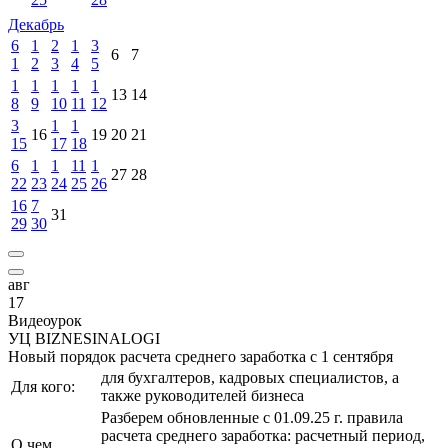
Декабрь
6
1
2
1
3
6
7
1
2
3
4
5
1
1
1
1
1
13
14
8
9
10
11
12
3
1
1
16
19
20
21
15
17
18
6
1
1
11
1
27
28
22
23
24
25
26
16
7
31
29
30
авг
17
Видеоурок
УЦ BIZNESINALOGI
Новый порядок расчета среднего заработка с 1 сентября
для бухгалтеров, кадровых специалистов, а
Для кого:
также руководителей бизнеса
Разберем обновленные с 01.09.25 г. правила
расчета среднего заработка: расчетный период,
О чем