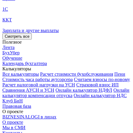
1С
ККТ
Зарплата и другие выплаты
Смотреть все
Полезное
Лента
БухУбер
Обучение
Календарь бухгалтера
Калькуляторы
Все калькуляторы
Расчет стоимости бухобслуживания
Пени
Стоимость часа работы аутсорсера
Считаем взносы по-новому
Расчет налоговой нагрузки на УСН
Страховой взнос ИП
Сравнения АУСН и УСН
Онлайн калькулятор НДФЛ
Онлайн
калькулятор компенсации отпуска
Онлайн калькулятор НДС
Клуб БиН
Правовая база
О проекте
BIZNESINALOGI в лицах
О проекте
Мы в СМИ
Контакты