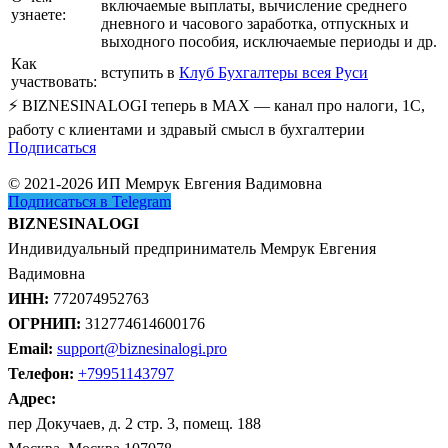
включаемые выплаты, вычисление среднего
узнаете:
дневного и часового заработка, отпускных и
выходного пособия, исключаемые периоды и др.
Как
вступить в
Клуб Бухгалтеры всея Руси
участвовать:
⚡ BIZNESINALOGI теперь в MAX — канал про налоги, 1С,
работу с клиентами и здравый смысл в бухгалтерии
Подписаться
© 2021-2026 ИП Мемрук Евгения Вадимовна
Подписаться в Telegram
BIZNESINALOGI
Индивидуальный предприниматель Мемрук Евгения
Вадимовна
ИНН:
772074952763
ОГРНИП:
312774614600176
Email:
support@biznesinalogi.pro
Телефон:
+79951143797
Адрес:
пер Докучаев, д. 2 стр. 3, помещ. 188