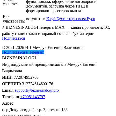
функционала, оформление договоров и
узнаете:
документов, загрузка чеков НПД и
формирование реестров выплат.
Как
вступить в
Клуб Бухгалтеры всея Руси
участвовать:
⚡ BIZNESINALOGI теперь в MAX — канал про налоги, 1С,
работу с клиентами и здравый смысл в бухгалтерии
Подписаться
© 2021-2026 ИП Мемрук Евгения Вадимовна
Подписаться в Telegram
BIZNESINALOGI
Индивидуальный предприниматель Мемрук Евгения
Вадимовна
ИНН:
772074952763
ОГРНИП:
312774614600176
Email:
support@biznesinalogi.pro
Телефон:
+79951143797
Адрес:
пер Докучаев, д. 2 стр. 3, помещ. 188