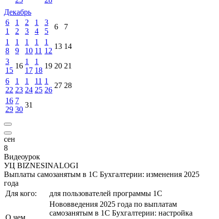
Декабрь
6
1
2
1
3
6
7
1
2
3
4
5
1
1
1
1
1
13
14
8
9
10
11
12
3
1
1
16
19
20
21
15
17
18
6
1
1
11
1
27
28
22
23
24
25
26
16
7
31
29
30
сен
8
Видеоурок
УЦ BIZNESINALOGI
Выплаты самозанятым в 1С Бухгалтерии: изменения 2025
года
Для кого:
для пользователей программы 1С
Нововведения 2025 года по выплатам
самозанятым в 1С Бухгалтерии: настройка
О чем