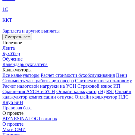
1С
ККТ
Зарплата и другие выплаты
Смотреть все
Полезное
Лента
БухУбер
Обучение
Календарь бухгалтера
Калькуляторы
Все калькуляторы
Расчет стоимости бухобслуживания
Пени
Стоимость часа работы аутсорсера
Считаем взносы по-новому
Расчет налоговой нагрузки на УСН
Страховой взнос ИП
Сравнения АУСН и УСН
Онлайн калькулятор НДФЛ
Онлайн
калькулятор компенсации отпуска
Онлайн калькулятор НДС
Клуб БиН
Правовая база
О проекте
BIZNESINALOGI в лицах
О проекте
Мы в СМИ
Контакты