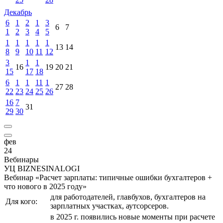
Декабрь
6
1
2
1
3
6
7
1
2
3
4
5
1
1
1
1
1
13
14
8
9
10
11
12
3
1
1
16
19
20
21
15
17
18
6
1
1
11
1
27
28
22
23
24
25
26
16
7
31
29
30
фев
24
Вебинары
УЦ BIZNESINALOGI
Вебинар «Расчет зарплаты: типичные ошибки бухгалтеров +
что нового в 2025 году»
для работодателей, главбухов, бухгалтеров на
Для кого:
зарплатных участках, аутсорсеров.
в 2025 г. появились новые моменты при расчете