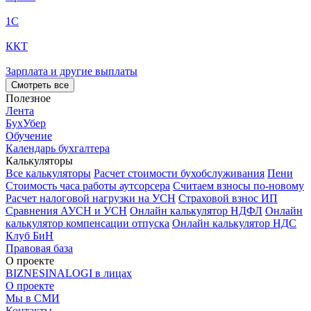
1С
ККТ
Зарплата и другие выплаты
Смотреть все
Полезное
Лента
БухУбер
Обучение
Календарь бухгалтера
Калькуляторы
Все калькуляторы
Расчет стоимости бухобслуживания
Пени
Стоимость часа работы аутсорсера
Считаем взносы по-новому
Расчет налоговой нагрузки на УСН
Страховой взнос ИП
Сравнения АУСН и УСН
Онлайн калькулятор НДФЛ
Онлайн
калькулятор компенсации отпуска
Онлайн калькулятор НДС
Клуб БиН
Правовая база
О проекте
BIZNESINALOGI в лицах
О проекте
Мы в СМИ
Контакты