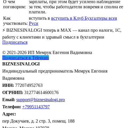
О чем
зарплаты, при этом будет усилено наблюдение
поговорим:
за тем, чтобы работодатели вовремя и сполна ее
платили.
Как
вступить в
вступить в Клуб Бухгалтеры всея
участвовать:
Руси
⚡ BIZNESINALOGI теперь в MAX — канал про налоги, 1С,
работу с клиентами и здравый смысл в бухгалтерии
Подписаться
© 2021-2026 ИП Мемрук Евгения Вадимовна
Подписаться в Telegram
BIZNESINALOGI
Индивидуальный предприниматель Мемрук Евгения
Вадимовна
ИНН:
772074952763
ОГРНИП:
312774614600176
Email:
support@biznesinalogi.pro
Телефон:
+79951143797
Адрес:
пер Докучаев, д. 2 стр. 3, помещ. 188