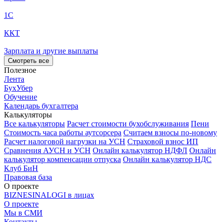
1С
ККТ
Зарплата и другие выплаты
Смотреть все
Полезное
Лента
БухУбер
Обучение
Календарь бухгалтера
Калькуляторы
Все калькуляторы
Расчет стоимости бухобслуживания
Пени
Стоимость часа работы аутсорсера
Считаем взносы по-новому
Расчет налоговой нагрузки на УСН
Страховой взнос ИП
Сравнения АУСН и УСН
Онлайн калькулятор НДФЛ
Онлайн
калькулятор компенсации отпуска
Онлайн калькулятор НДС
Клуб БиН
Правовая база
О проекте
BIZNESINALOGI в лицах
О проекте
Мы в СМИ
Контакты