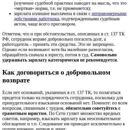
(изучение судебной практики наводит на мысль, что это
«мертвая» норма, т.е. не применяется);
зарплата излишне выплачена в связи c
неправомерными
действиями работника
, подтвержденными судебным
актом, чаще всего приговором.
Отметим, что и при обстоятельствах, описанных в ст. 137 ТК
РФ, сотрудник вправе добровольно погасить долг, а
работодатель – принять эти средства. Это не запрещено.
Однако если возникают хотя бы малейшие разногласия,
обращайтесь сначала к юристу, потом в суд.
Самовольно
удерживать зарплату категорически не рекомендуется
.
Как договориться о добровольном
возврате
Если нет оснований, указанных в ст. 137 ТК, то полагаться
придется только на порядочность сотрудника, поскольку для
принудительного взыскания оснований нет. Помните: по всем
вопросам, связанным с трудом,
обязательно советуйтесь с
грамотным юристом
. По Сети гуляет множество вредных
советов, например, взыскать зарплату как неосновательное
обогащение и т.п. Следование им приводит исключительно к
потере времени, нервов и денег.