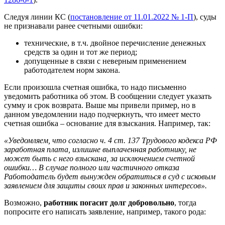
Следуя линии КС (
постановление от 11.01.2022 № 1-П
), суды
не признавали ранее счетными ошибки:
технические, в т.ч. двойное перечисление денежных
средств за один и тот же период;
допущенные в связи с неверным применением
работодателем норм закона.
Если произошла счетная ошибка, то надо письменно
уведомить работника об этом. В сообщении следует указать
сумму и срок возврата. Выше мы привели пример, но в
данном уведомлении надо подчеркнуть, что имеет место
счетная ошибка – основание для взыскания. Например, так:
«Уведомляем, что согласно ч. 4 ст. 137 Трудового кодекса РФ
заработная плата, излишне выплаченная работнику, не
может быть с него взыскана, за исключением счетной
ошибки… В случае полного или частичного отказа
Работодатель будет вынужден обратиться в суд с исковым
заявлением для защиты своих прав и законных интересов».
Возможно,
работник погасит долг добровольно
, тогда
попросите его написать заявление, например, такого рода: