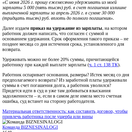
«С июня 2026 г. прошу ежемесячно удерживать из моей
зарплаты 5 000 (пять тысяч) руб. в счет погашения излишне
выплаченной зарплаты за апрель 2026 г. в сумме 30 000
(тридцать тысяч) руб. вплоть до полного погашения».
Далее издаем
приказ на удержание из зарплаты
, на котором
работник должен написать, что согласен с суммой и
основанием удержания. Срок оформления такого приказа – не
позднее месяца со дня истечения срока, установленного для
возврата.
Удерживать можно не более 20% суммы, причитающейся
работнику при каждой выплате зарплаты (
ч. 1 ст. 138 ТК
).
Работник оспаривает основания, размеры? Истек месяц со дня
предполагаемого возврата? Из заработной платы удерживали
суммы в счет погашения долга, а работник уволился?
Придется идти в суд и уже там добиваться взыскания
задолженности – и, если в самом деле имела место счетная
ошибка, суд встанет на сторону работодателя.
Материальная ответственность: как составить договор, чтобы
привлечь работника после ущерба или вины
Команда BIZNESINALOGI