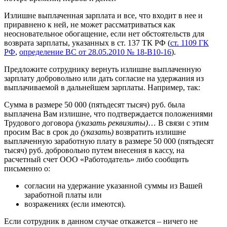
Излишне выплаченная зарплата и все, что входит в нее и
приравнено к ней, не может рассматриваться как
неосновательное обогащение, если нет обстоятельств для
возврата зарплаты, указанных в ст. 137 ТК РФ (
ст. 1109 ГК
РФ
,
определение ВС от 28.05.2010 № 18-В10-16
).
Предложите сотруднику вернуть излишне выплаченную
зарплату добровольно или дать согласие на удержания из
выплачиваемой в дальнейшем зарплаты. Например, так:
Сумма в размере 50 000 (пятьдесят тысяч) руб. была
выплачена Вам излишне, что подтверждается положениями
Трудового договора
(указать реквизиты)
… В связи с этим
просим Вас в срок до
(указать)
возвратить излишне
выплаченную заработную плату в размере 50 000 (пятьдесят
тысяч) руб. добровольно путем внесения в кассу, на
расчетный счет ООО «Работодатель» либо сообщить
письменно о:
согласии на удержание указанной суммы из Вашей
заработной платы или
возражениях (если имеются).
Если сотрудник в данном случае откажется – ничего не