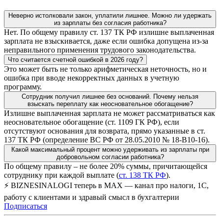
Неверно истолковали закон, уплатили лишнее. Можно ли удержать
из зарплаты без согласия работника?
Нет. По общему правилу ст. 137 ТК РФ излишне выплаченная
зарплата не взыскивается, даже если ошибка допущена из-за
неправильного применения трудового законодательства.
Что считается счетной ошибкой в 2026 году?
Это может быть не только арифметическая неточность, но и
ошибка при вводе некорректных данных в учетную
программу.
Сотрудник получил лишнее без оснований. Почему нельзя
взыскать переплату как неосновательное обогащение?
Излишне выплаченная зарплата не может рассматриваться как
неосновательное обогащение (ст. 1109 ГК РФ), если
отсутствуют основания для возврата, прямо указанные в ст.
137 ТК РФ (определение ВС РФ от 28.05.2010 № 18-В10-16).
Какой максимальный процент можно удерживать из зарплаты при
добровольном согласии работника?
По общему правилу – не более 20% суммы, причитающейся
сотруднику при каждой выплате (
ст. 138 ТК РФ
).
⚡ BIZNESINALOGI теперь в MAX — канал про налоги, 1С,
работу с клиентами и здравый смысл в бухгалтерии
Подписаться