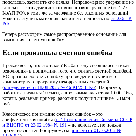
поделаешь, заставить его нельзя. Неправомерное удержание из
зарплаты – это административное правонарушение (ст. 5.27
КоАП РФ), к тому же за удержание без законных оснований
может наступить материальная ответственность по
ст. 236 ТК
РФ
.
Теперь рассмотрим самое распространенное основание для
взыскания – счетную ошибку.
Если произошла счетная ошибка
Прежде всего, что это такое? В 2025 году свершилась «тихая
революция» в понимании того, что считать счетной ошибкой.
ВС признал ею в т.ч. ошибку при введении в учетную
компьютерную программу некорректных сведений
(
определение от 18.08.2025 № 46-КГ25-8-К6
). Например,
работник трудился 10 смен, а программа насчитала 1 000. Это,
кстати, реальный пример, работник получил лишние 1,8 млн
руб.
Классическое понимание счетных ошибок – это
арифметическая ошибка (
п. 51 постановления Совмина СССР
и ВЦСПС от 23.02.1984 № 191
– не действует, но подход
применялся в т.ч. Рострудом, см.
письмо от 01.10.2012 №
1286-6-1
).