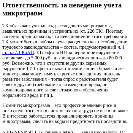
Ответственность за неведение учета
микротравм
ТК обязывает учитывать, расследовать микротравмы,
выявлять их причины и устранять их (ст. 226 ТК). Поэтому
логично предположить, что невыполнение этого требования
ТК может быть в любом случае расценено как несоблюдение
трудового законодательства – состав, предусмотренный
ч. 1
ст. 5.27.1 КоАП
. Штраф для ИП за первичное нарушение
составляет до 5 000 руб., для юридических лиц – до 80 000
руб. Возможно, что в отсутствие других серьезных
нарушений ГИТ просто выдаст предписание. Однако та же
микротравма может иметь скрытые последствия, повлечь
развитие заболевания – тогда спрос с работодателя будет
совсем другой (требование о возмещении вреда, не
компенсированного за счет страхового обеспечения,
морального вреда и т.п.).
Помните: микротравма – это профессиональный риск и
показатель того, что в системе охраны труда не все в порядке.
В интересах работодателя проанализировать причины
микротравмы, сделать выводы и предотвратить последствия.
⚡ BIZNESINALOGI теперь в MAX — канал про налоги, 1С,