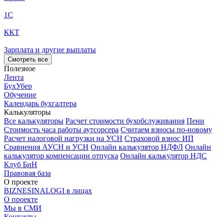
1С
ККТ
Зарплата и другие выплаты
Смотреть все
Полезное
Лента
БухУбер
Обучение
Календарь бухгалтера
Калькуляторы
Все калькуляторы
Расчет стоимости бухобслуживания
Пени
Стоимость часа работы аутсорсера
Считаем взносы по-новому
Расчет налоговой нагрузки на УСН
Страховой взнос ИП
Сравнения АУСН и УСН
Онлайн калькулятор НДФЛ
Онлайн
калькулятор компенсации отпуска
Онлайн калькулятор НДС
Клуб БиН
Правовая база
О проекте
BIZNESINALOGI в лицах
О проекте
Мы в СМИ
Контакты