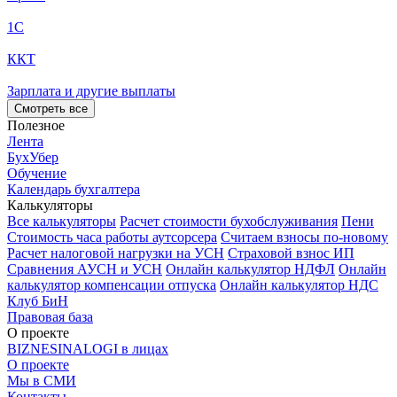
1С
ККТ
Зарплата и другие выплаты
Смотреть все
Полезное
Лента
БухУбер
Обучение
Календарь бухгалтера
Калькуляторы
Все калькуляторы
Расчет стоимости бухобслуживания
Пени
Стоимость часа работы аутсорсера
Считаем взносы по-новому
Расчет налоговой нагрузки на УСН
Страховой взнос ИП
Сравнения АУСН и УСН
Онлайн калькулятор НДФЛ
Онлайн
калькулятор компенсации отпуска
Онлайн калькулятор НДС
Клуб БиН
Правовая база
О проекте
BIZNESINALOGI в лицах
О проекте
Мы в СМИ
Контакты