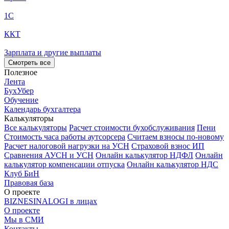
1С
ККТ
Зарплата и другие выплаты
Смотреть все
Полезное
Лента
БухУбер
Обучение
Календарь бухгалтера
Калькуляторы
Все калькуляторы
Расчет стоимости бухобслуживания
Пени
Стоимость часа работы аутсорсера
Считаем взносы по-новому
Расчет налоговой нагрузки на УСН
Страховой взнос ИП
Сравнения АУСН и УСН
Онлайн калькулятор НДФЛ
Онлайн
калькулятор компенсации отпуска
Онлайн калькулятор НДС
Клуб БиН
Правовая база
О проекте
BIZNESINALOGI в лицах
О проекте
Мы в СМИ
Контакты