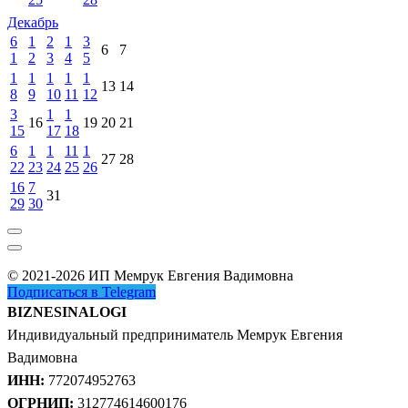
Декабрь
6
1
2
1
3
6
7
1
2
3
4
5
1
1
1
1
1
13
14
8
9
10
11
12
3
1
1
16
19
20
21
15
17
18
6
1
1
11
1
27
28
22
23
24
25
26
16
7
31
29
30
© 2021-2026 ИП Мемрук Евгения Вадимовна
Подписаться в Telegram
BIZNESINALOGI
Индивидуальный предприниматель Мемрук Евгения
Вадимовна
ИНН:
772074952763
ОГРНИП:
312774614600176